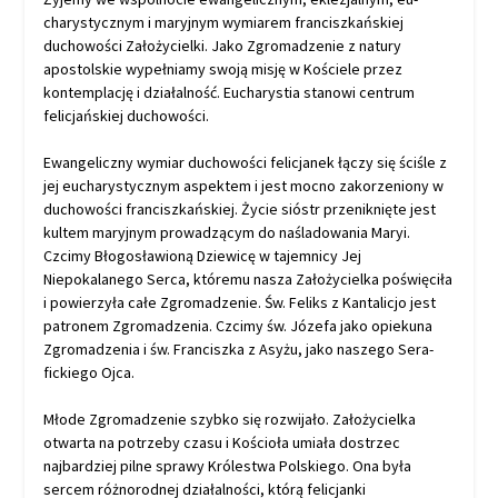
charys­tycznym i ma­ryjnym wymiarem franciszkańskiej
duchowości Zało­życielki. Jako Zgromadzenie z natury
apostolskie wypełniamy swoją misję w Koś­ciele przez
kontemplację i działalność. Eucharystia stanowi cen­trum
felicjańskiej duchowości.
Ewangeliczny wymiar duchowości felic­janek łączy się ściśle z
jej eucharystycznym aspektem i jest mocno zakorzeniony w
duchowości franciszkańskiej. Życie sióstr przeniknięte jest
kultem maryjnym prowadzącym do naśladowania Maryi.
Czcimy Błogosławioną Dziewicę w tajemnicy Jej
Niepokalanego Serca, któremu nasza Założycielka poświęciła
i powierzyła całe Zgromadzenie. Św. Feliks z Kan­talicjo jest
patronem Zgromadzenia. Czcimy św. Józefa jako opiekuna
Zgromadzenia i św. Franciszka z Asyżu, jako naszego Sera­
fickiego Ojca.
Młode Zgromadzenie szybko się rozwijało. Założycielka
otwarta na potrzeby czasu i Kościoła umiała dostrzec
najbardziej pilne sprawy Królestwa Polskiego. Ona była
sercem różnorodnej działalności, którą felicjanki